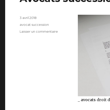
Publié
3 avril 2018
le
Catégories
avocat succession
sur
Laisser un commentaire
Avocats
succession
paris
_
avocats
droit 