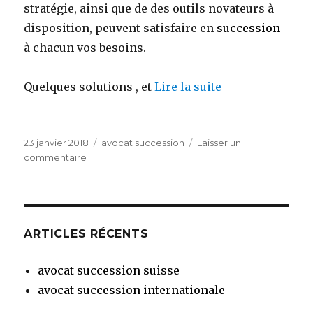
stratégie, ainsi que de des outils novateurs à
disposition, peuvent satisfaire en
succession
à chacun vos besoins.
Quelques solutions , et
Lire la suite
Publié
Catégories
23 janvier 2018
avocat succession
Laisser un
le
sur
commentaire
Prendre
un
avocat
pour
une
ARTICLES RÉCENTS
succession
avocat succession suisse
avocat succession internationale