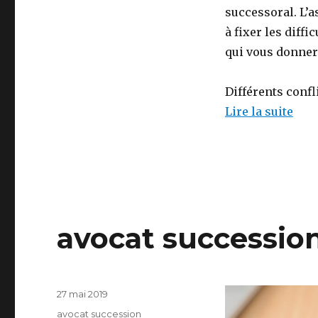
successoral. L’a
à fixer les diffi
qui vous donnera
Différents confl
Lire la suite
avocat succession
Publié
27 mai 2019
le
Catégories
avocat succession