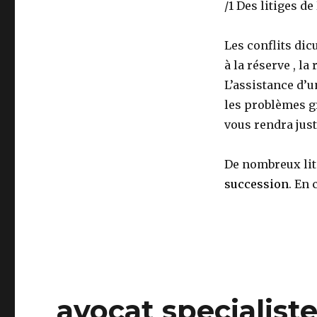
/1 Des litiges de
Les conflits dic
à la réserve , la
L’assistance d’u
les problèmes gr
vous rendra just
De nombreux lit
succession
. En 
avocat specialist