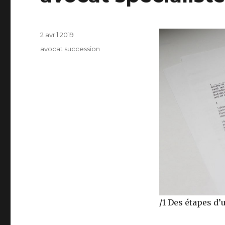
Publié
2 avril 2019
le
Catégories
avocat succession
/1 Des étapes d