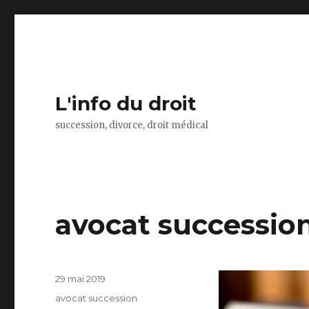
L'info du droit
succession, divorce, droit médical
avocat succession
Publié
29 mai 2019
le
Catégories
avocat succession