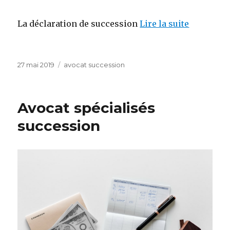
La déclaration de succession
Lire la suite
Publié
Catégories
27 mai 2019
avocat succession
le
Avocat spécialisés
succession