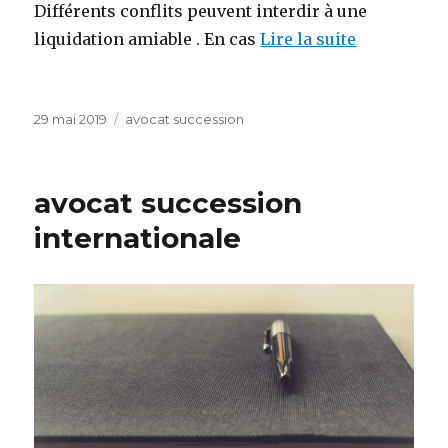
Différents conflits peuvent interdir à une
liquidation amiable . En cas
Lire la suite
Publié
Catégories
29 mai 2019
avocat succession
le
avocat succession
internationale