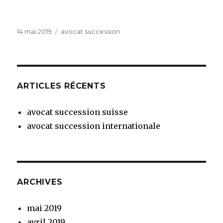
Publié
Catégories
14 mai 2019
avocat succession
le
ARTICLES RÉCENTS
avocat succession suisse
avocat succession internationale
ARCHIVES
mai 2019
avril 2019