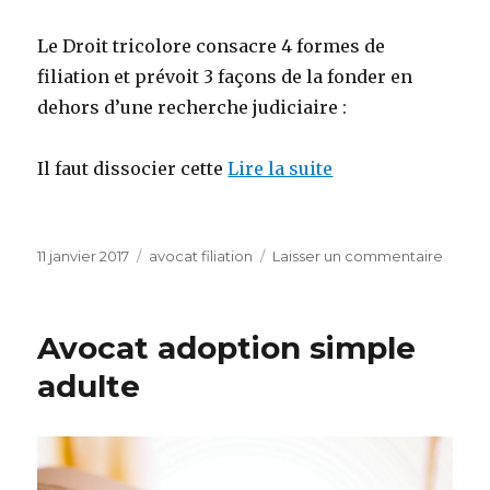
Le Droit tricolore consacre 4 formes de
filiation et prévoit 3 façons de la fonder en
dehors d’une recherche judiciaire :
Il faut dissocier cette
Lire la suite
Publié
Catégories
sur
11 janvier 2017
avocat filiation
Laisser un commentaire
le
d’avoc
faire
une
Avocat adoption simple
dema
d
adulte
adopt
simple