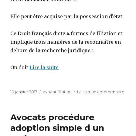
Elle peut être acquise par la possession d’état.
Ce Droit français dicte 4 formes de filiation et
implique trois manières de la reconnaître en
dehors de la recherche juridique :
On doit
Lire la suite
Publié
Catégories
sur
10 janvier 2017
avocat filiation
Laisser un commentaire
le
Avoca
adopt
simpl
Avocats procédure
adult
adoption simple d un