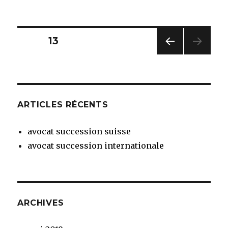
le
Avocat
procéd
adopti
simple
Pagination
PAGE
13
d
un
PAG
des
majeur
E
PRÉC
publications
ÉDE
NTE
ARTICLES RÉCENTS
avocat succession suisse
avocat succession internationale
ARCHIVES