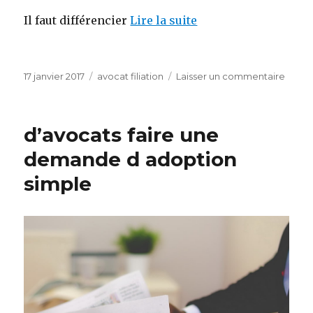
Il faut différencier
Lire la suite
Publié
Catégories
sur
17 janvier 2017
avocat filiation
Laisser un commentaire
le
Avoca
filiati
d’avocats faire une
demande d adoption
simple