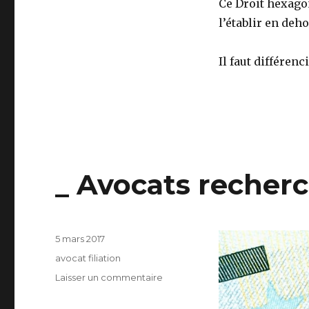
Ce Droit hexagon
l’établir en deh
Il faut différenc
_ Avocats recherc
Publié
5 mars 2017
le
Catégories
avocat filiation
sur
Laisser un commentaire
_
Avocats