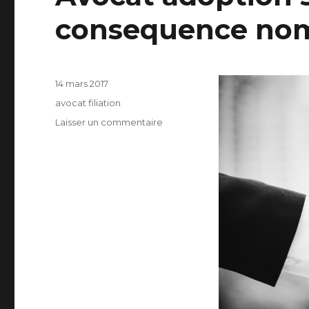
consequence nom
Publié
14 mars 2017
le
Catégories
avocat filiation
sur
Laisser un commentaire
Avocat
adoption
simple
et
consequence
nom
usuel