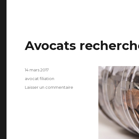
Avocats recherch
Publié
14 mars 2017
le
Catégories
avocat filiation
sur
Laisser un commentaire
Avocats
recherche
paternité