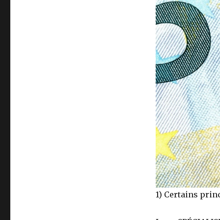
rechercher
la
paternité
1) Certains princ