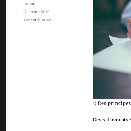
Auteur
admin
Publié
17 janvier 2017
le
Catégories
avocat filiation
1) Des principes 
Des s d’
avocats
S