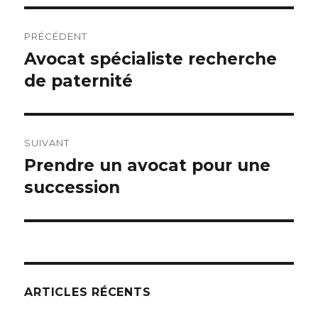
Navigation
PRÉCÉDENT
de
Avocat spécialiste recherche
Article
précédent :
de paternité
l’article
SUIVANT
Prendre un avocat pour une
Article
suivant :
succession
ARTICLES RÉCENTS