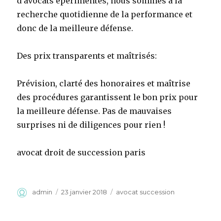
d’avocats epérimentés, nous sommes à la
recherche quotidienne de la performance et
donc de la meilleure défense.
Des prix transparents et maîtrisés:
Prévision, clarté des honoraires et maîtrise
des procédures garantissent le bon prix pour
la meilleure défense. Pas de mauvaises
surprises ni de diligences pour rien !
avocat droit de succession paris
Auteur
Publié
Catégories
admin
23 janvier 2018
avocat succession
le