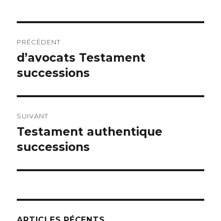
Navigation
PRÉCÉDENT
de
d’avocats Testament
Article
précédent :
successions
l’article
SUIVANT
Testament authentique
Article
suivant :
successions
ARTICLES RÉCENTS