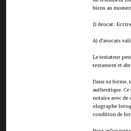
biens au moment
1)
Avocat : Ecrir
A) d’avocats val
Le testateur peu
testament et abr
Dans sa forme, 
authentique. Ce 
notaire avec de 
olographe lorsqu
condition de fo
Pour qu’un testa