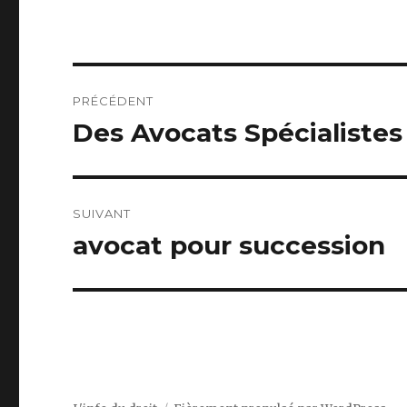
Navigation
PRÉCÉDENT
de
Des Avocats Spécialistes 
Article
précédent :
l’article
SUIVANT
avocat pour succession
Article
suivant :