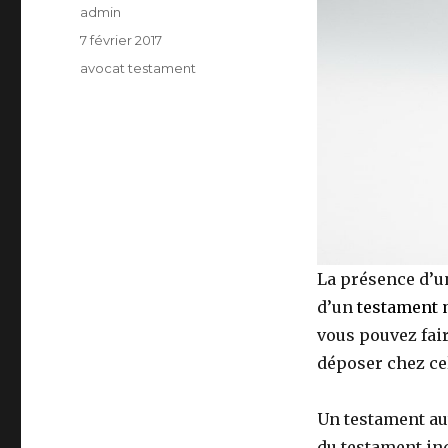
Auteur
admin
Publié
7 février 2017
le
Catégories
avocat testament
La présence d’
d’un
testament 
vous pouvez fair
déposer chez cel
Un testament aut
du testament in