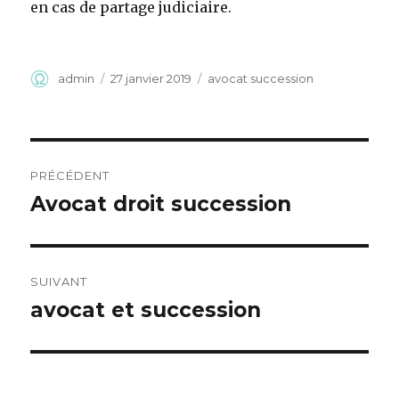
en cas de partage judiciaire.
Auteur
Publié
Catégories
admin
27 janvier 2019
avocat succession
le
Navigation
PRÉCÉDENT
de
Avocat droit succession
Article
précédent :
l’article
SUIVANT
avocat et succession
Article
suivant :