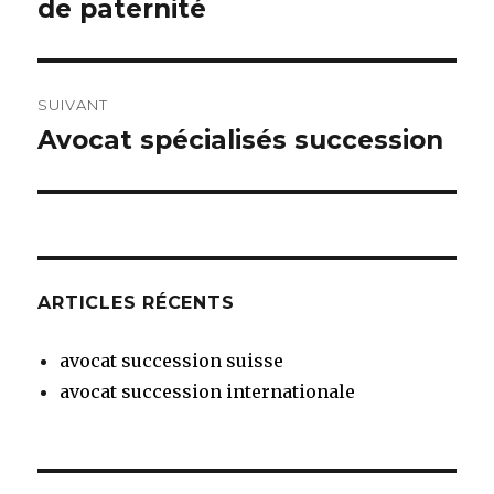
précédent :
de paternité
l’article
SUIVANT
Avocat spécialisés succession
Article
suivant :
ARTICLES RÉCENTS
avocat succession suisse
avocat succession internationale