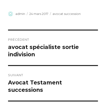
Auteur
Publié
Catégories
admin
24 mars 2017
avocat succession
le
Navigation
PRÉCÉDENT
de
avocat spécialiste sortie
Article
précédent :
indivision
l’article
SUIVANT
Avocat Testament
Article
suivant :
successions