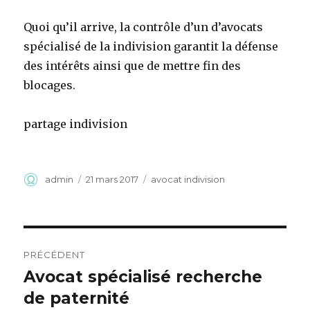
Quoi qu’il arrive, la contrôle d’un d’avocats
spécialisé de la indivision garantit la défense
des intérêts ainsi que de mettre fin des
blocages.
partage indivision
Auteur
Publié
Catégories
admin
21 mars 2017
avocat indivision
le
Navigation
PRÉCÉDENT
de
Avocat spécialisé recherche
Article
précédent :
de paternité
l’article