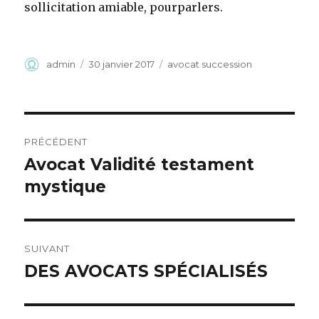
sollicitation amiable, pourparlers.
Auteur
Publié
Catégories
admin
30 janvier 2017
avocat succession
le
Navigation
PRÉCÉDENT
de
Avocat Validité testament
Article
précédent :
mystique
l’article
SUIVANT
DES AVOCATS SPÉCIALISÉS
Article
suivant :